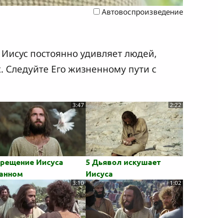
Автовоспроизведение
 Иисус постоянно удивляет людей,
. Следуйте Его жизненному пути с
3:47
2:22
Крещение Иисуса
5 Дьявол искушает
анном
Иисуса
3:10
1:02