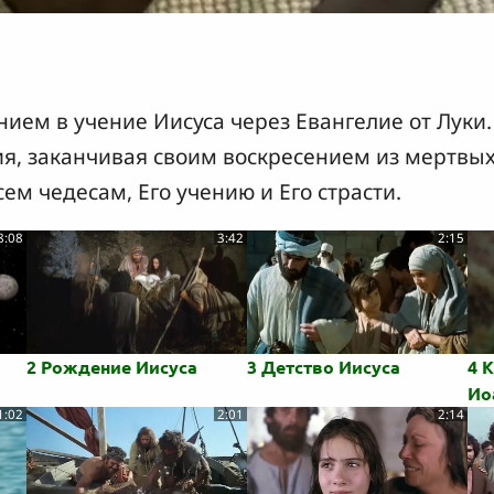
ием в учение Иисуса через Евангелие от Луки.
я, заканчивая своим воскресением из мертвых
ем чедесам, Его учению и Его страсти.
8:08
3:42
2:15
2 Рождение Иисуса
3 Детство Иисуса
4 
Ио
1:02
2:01
2:14