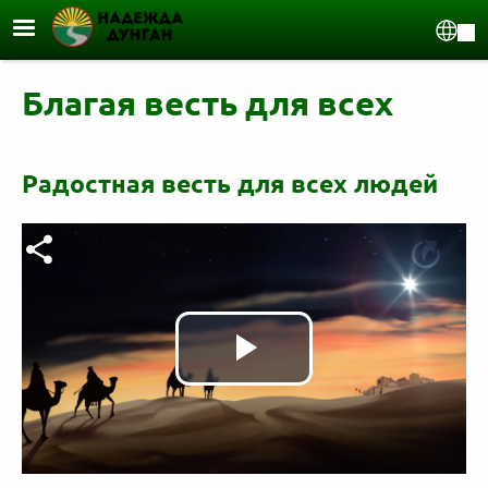
Перейти к основному содержанию
Sel
Благая весть для всех
Радостная весть для всех людей
Видео файл
Воспроизв
видео