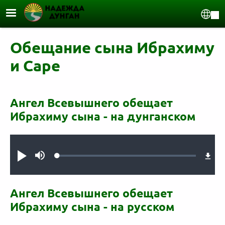
Перейти к основному содержанию
Sel
Обещание сына Ибрахиму
и Саре
Ангел Всевышнего обещает
Ибрахиму сына - на дунганском
Audio file
Loaded
:
Проиграть
Без
0.95%
звука
Ангел Всевышнего обещает
Ибрахиму сына - на русском